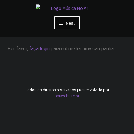
Ir
Saltar
para
para
a
o
Menu
navegação
conteúdo
Área de Artista
Por favor,
faça login
para submeter uma campanha.
Início
Sobre Nós
Reviews de artistas
Todos os direitos reservados | Desenvolvido por
360website.pt
Preços