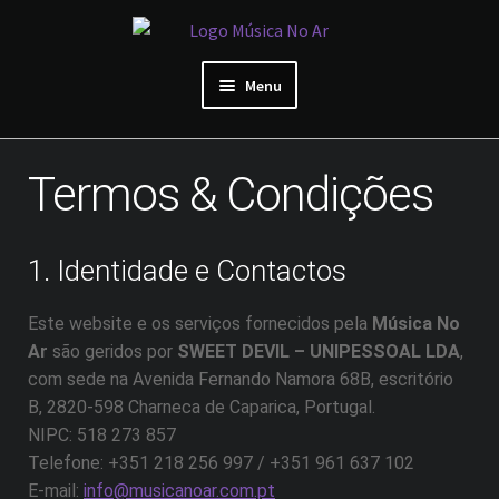
Ir
Saltar
para
para
a
o
Menu
navegação
conteúdo
Área de Artista
Termos & Condições
Início
Sobre Nós
1. Identidade e Contactos
Reviews de artistas
Este website e os serviços fornecidos pela
Música No
Ar
são geridos por
SWEET DEVIL – UNIPESSOAL LDA
,
Preços
com sede na Avenida Fernando Namora 68B, escritório
B, 2820-598 Charneca de Caparica, Portugal.
NIPC: 518 273 857
Telefone: +351 218 256 997 / +351 961 637 102
E-mail:
info@musicanoar.com.pt