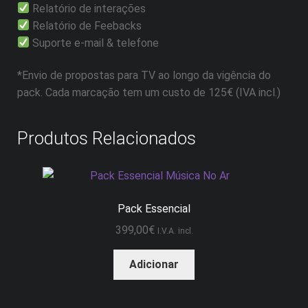
Relatório de interações
Relatório de Feebacks
Suporte e-mail & telefone
*Envio de propostas para TV ao longo da vigência do
pack. Cada marcação tem um custo de 125€ (IVA incl.)
Produtos Relacionados
Pack Essencial
399,00
€
I.V.A. incl.
Adicionar