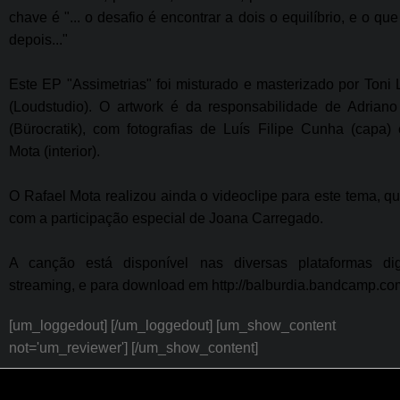
chave é "... o desafio é encontrar a dois o equilíbrio, e o que
depois..."
Este EP "Assimetrias" foi misturado e masterizado por Toni
(Loudstudio). O artwork é da responsabilidade de Adriano
(Bürocratik), com fotografias de Luís Filipe Cunha (capa)
Mota (interior).
O Rafael Mota realizou ainda o videoclipe para este tema, q
com a participação especial de Joana Carregado.
A canção está disponível nas diversas plataformas dig
streaming, e para download em http://balburdia.bandcamp.co
[um_loggedout] [/um_loggedout] [um_show_content
not='um_reviewer'] [/um_show_content]