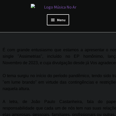
Menu
Área de Artista
Início
É com grande entusiasmo que estamos a apresentar o no
single "Assimetrias", incluído no EP homônimo, la
Sobre Nós
Novembro de 2023, e cuja divulgação desde já Vos agradec
Reviews de artistas
O tema surgiu no início do período pandêmico, tendo sido t
"em lume brando" em virtude das contingências e restriçõe
Preços
naquela altura.
A letra, de João Paulo Castanheira, fala do pap
responsabilidade que cada um de nós tem nas suas relaçõe
elas amorosas, pessoais, familiares, profissionais ou outras..