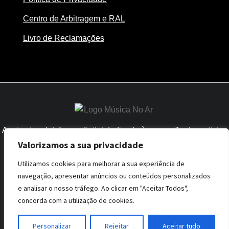
Centro de Arbitragem e RAL
Livro de Reclamações
A primeira plataforma digital dedicada à promoção dos artistas
nacionais junto dos influenciadores da área.
Valorizamos a sua privacidade
Utilizamos cookies para melhorar a sua experiência de
navegação, apresentar anúncios ou conteúdos personalizados
e analisar o nosso tráfego. Ao clicar em "Aceitar Todos",
concorda com a utilização de cookies.
Todos os direitos reservados | Desenvolvido por
360website.pt
Personalizar
Rejeitar
Aceitar tudo