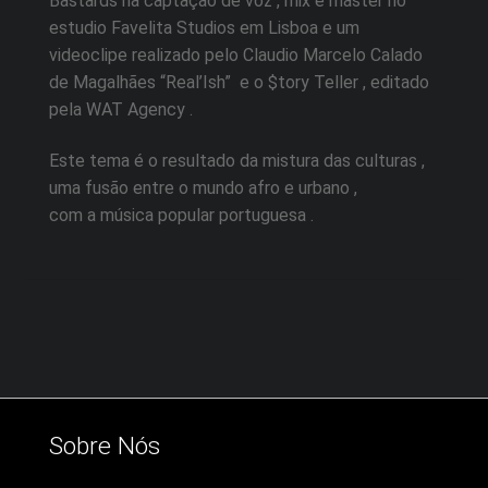
Bastards na captação de voz , mix e master no
estudio Favelita Studios em Lisboa e um
videoclipe realizado pelo Claudio Marcelo Calado
de Magalhães “Real’Ish” e o $tory Teller , editado
pela WAT Agency .
Este tema é o resultado da mistura das culturas ,
uma fusão entre o mundo afro e urbano ,
com a música popular portuguesa .
Sobre Nós