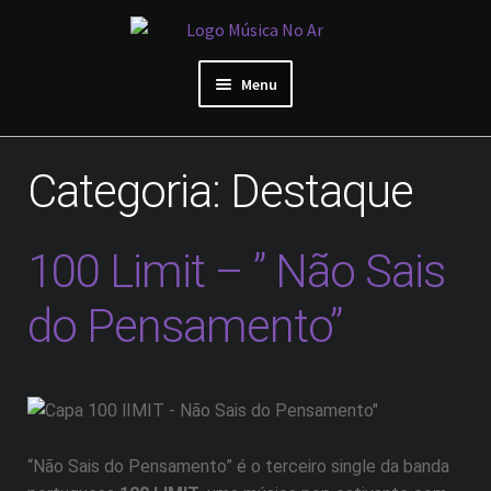
Ir
Saltar
para
para
a
o
Menu
navegação
conteúdo
Área de Artista
Categoria:
Destaque
Início
Sobre Nós
100 Limit – ” Não Sais
do Pensamento”
Reviews de artistas
Preços
“Não Sais do Pensamento” é o terceiro single da banda